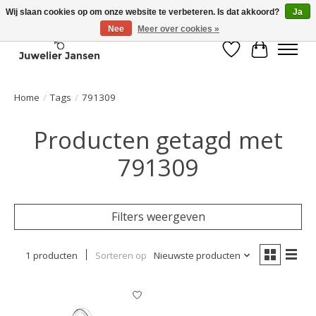
Wij slaan cookies op om onze website te verbeteren. Is dat akkoord?
Ja
Nee
Meer over cookies »
Verlanglijst
Winkelwa
Home
/
Tags
/
791309
Producten getagd met
791309
Filters weergeven
1 producten
Sorteren op
Nieuwste producten