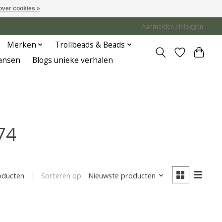
over cookies »
Aanmelden / Inloggen
Merken
Trollbeads & Beads
Jansen
Blogs unieke verhalen
74
Sorteren op
Nieuwste producten
oducten