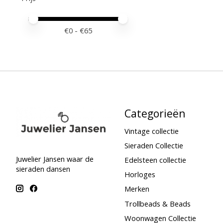
Minimale prijswaarde
Price maximum value
€
0
- €
65
Categorieën
Vintage collectie
Sieraden Collectie
Juwelier Jansen waar de
Edelsteen collectie
sieraden dansen
Horloges
Merken
Trollbeads & Beads
Woonwagen Collectie