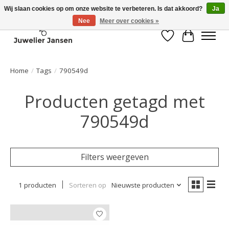
Wij slaan cookies op om onze website te verbeteren. Is dat akkoord?
Ja
Nee
Meer over cookies »
Verlanglijst
Winkelwa
Home
/
Tags
/
790549d
Producten getagd met
790549d
Filters weergeven
1 producten
Sorteren op
Nieuwste producten