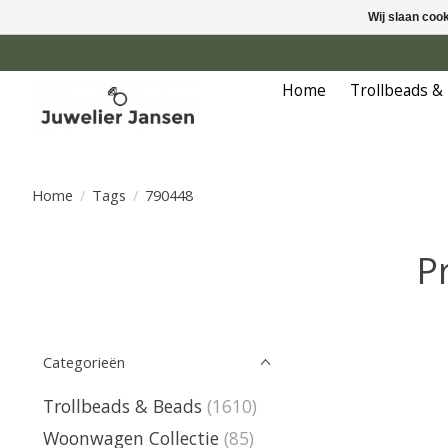
Wij slaan coo
Home
Trollbeads &
Home
/
Tags
/
790448
P
Categorieën
Trollbeads & Beads
(1610)
Woonwagen Collectie
(85)