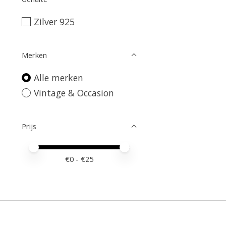
Zilver 925
Merken
Alle merken
Vintage & Occasion
Prijs
Minimale prijswaarde
Price maximum value
€
0
- €
25