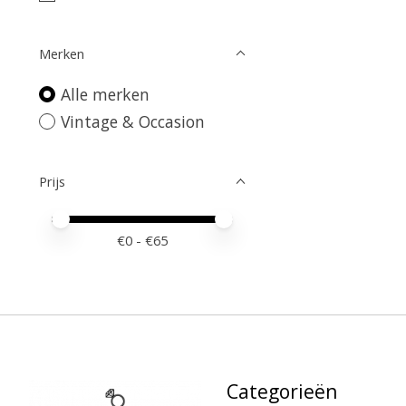
Merken
Alle merken
Vintage & Occasion
Prijs
Minimale prijswaarde
Price maximum value
€
0
- €
65
Categorieën