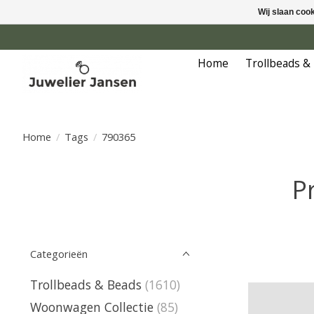
Wij slaan coo
Home
Trollbeads &
Home
/
Tags
/
790365
P
Categorieën
Trollbeads & Beads
(1610)
Woonwagen Collectie
(85)