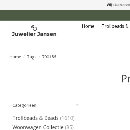
Wij slaan coo
Home
Trollbeads &
Home
/
Tags
/
790156
P
Categorieën
Trollbeads & Beads
(1610)
Woonwagen Collectie
(85)