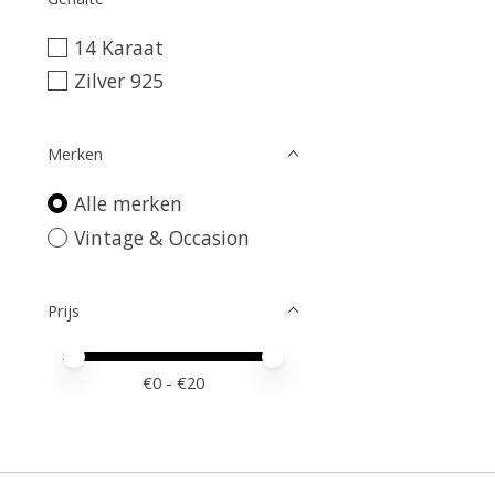
14 Karaat
Zilver 925
Merken
Alle merken
Vintage & Occasion
Prijs
Minimale prijswaarde
Price maximum value
€
0
- €
20