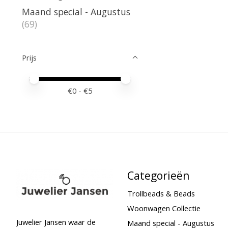
Maand special - Augustus
(69)
Prijs
Minimale prijswaarde
Price maximum value
€
0
- €
5
Categorieën
Trollbeads & Beads
Woonwagen Collectie
Juwelier Jansen waar de
Maand special - Augustus