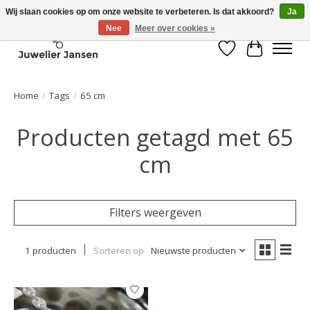
Wij slaan cookies op om onze website te verbeteren. Is dat akkoord?
Ja
Nee
Meer over cookies »
Verlanglijst
Winkelwa
Home
/
Tags
/
65 cm
Producten getagd met 65
cm
Filters weergeven
1 producten
Sorteren op
Nieuwste producten