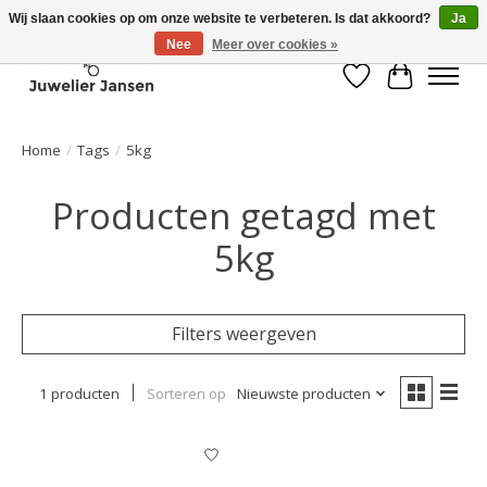
Wij slaan cookies op om onze website te verbeteren. Is dat akkoord?
Ja
Nee
Meer over cookies »
Verlanglijst
Winkelwa
Home
/
Tags
/
5kg
Producten getagd met
5kg
Filters weergeven
1 producten
Sorteren op
Nieuwste producten