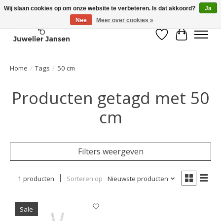
Wij slaan cookies op om onze website te verbeteren. Is dat akkoord?
Ja
Nee
Meer over cookies »
Verlanglijst
Winkelwa
Home
/
Tags
/
50 cm
Producten getagd met 50
cm
Filters weergeven
1 producten
Sorteren op
Nieuwste producten
Sale