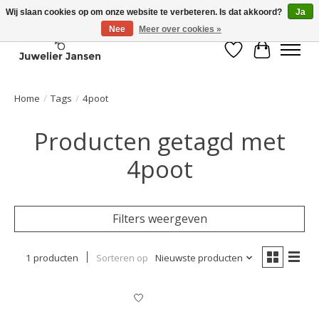
Wij slaan cookies op om onze website te verbeteren. Is dat akkoord?
Ja
Nee
Meer over cookies »
Verlanglijst
Winkelwa
Home
/
Tags
/
4poot
Producten getagd met
4poot
Filters weergeven
1 producten
Sorteren op
Nieuwste producten