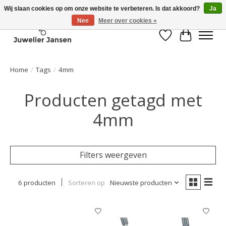
Wij slaan cookies op om onze website te verbeteren. Is dat akkoord?
Ja
Nee
Meer over cookies »
Verlanglijst
Winkelwa
Home
/
Tags
/
4mm
Producten getagd met
4mm
Filters weergeven
6 producten
Sorteren op
Nieuwste producten