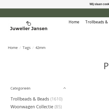
Wij slaan coo
Home
Trollbeads &
Home
/
Tags
/
42mm
P
Categorieën
Trollbeads & Beads
(1610)
Woonwagen Collectie
(85)