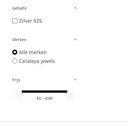
Gehalte
Zilver 925
Merken
Alle merken
Cataleya jewels
Prijs
Minimale prijswaarde
Price maximum value
€
0
- €
90