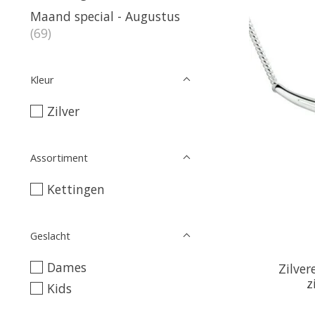
Maand special - Augustus
(69)
Kleur
Zilver
Assortiment
Kettingen
Geslacht
Dames
Zilver
z
Kids