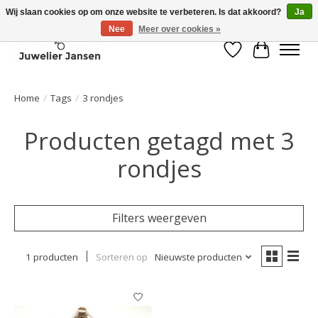
Wij slaan cookies op om onze website te verbeteren. Is dat akkoord?
Ja
Nee
Meer over cookies »
Verlanglijst
Winkelwa
Home
/
Tags
/
3 rondjes
Producten getagd met 3
rondjes
Filters weergeven
1 producten
Sorteren op
Nieuwste producten