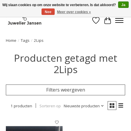
Wij slaan cookies op om onze website te verbeteren. Is dat akkoord?
Ja
Nee
Meer over cookies »
Verlanglijst
Winkelwa
Home
/
Tags
/
2Lips
Producten getagd met
2Lips
Filters weergeven
1 producten
Sorteren op
Nieuwste producten