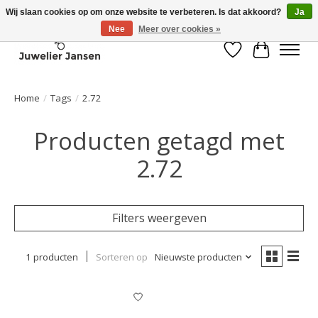
Wij slaan cookies op om onze website te verbeteren. Is dat akkoord?
Ja
Nee
Meer over cookies »
Verlanglijst
Winkelwa
Home
/
Tags
/
2.72
Producten getagd met
2.72
Filters weergeven
1 producten
Sorteren op
Nieuwste producten