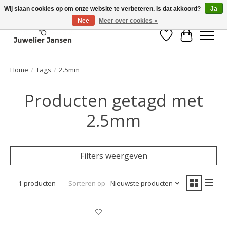
Wij slaan cookies op om onze website te verbeteren. Is dat akkoord?
Ja
Nee
Meer over cookies »
Verlanglijst
Winkelwa
Home
/
Tags
/
2.5mm
Producten getagd met
2.5mm
Filters weergeven
1 producten
Sorteren op
Nieuwste producten