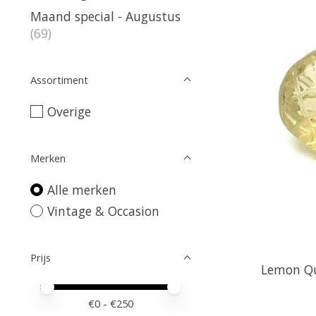
Maand special - Augustus
(69)
Assortiment
Overige
Merken
Alle merken
Vintage & Occasion
Prijs
Lemon Qua
Minimale prijswaarde
Price maximum value
€
0
- €
250