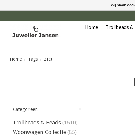
Wij slaan coo
Home
Trollbeads &
Home
/
Tags
/
21ct
Categorieën
Trollbeads & Beads
(1610)
Woonwagen Collectie
(85)