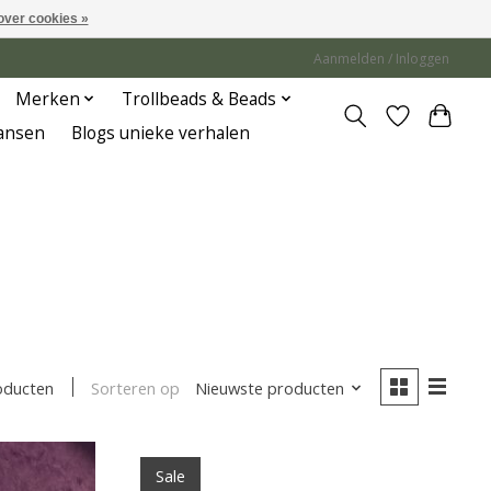
over cookies »
Aanmelden / Inloggen
Merken
Trollbeads & Beads
Jansen
Blogs unieke verhalen
Sorteren op
Nieuwste producten
oducten
Sale