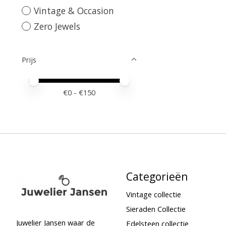
Vintage & Occasion
Zero Jewels
Prijs
Minimale prijswaarde
Price maximum value
€
0
- €
150
Categorieën
Vintage collectie
Sieraden Collectie
Juwelier Jansen waar de
Edelsteen collectie