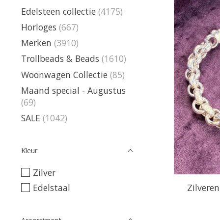
Edelsteen collectie
(4175)
Horloges
(667)
Merken
(3910)
Trollbeads & Beads
(1610)
Woonwagen Collectie
(85)
Maand special - Augustus
(69)
SALE
(1042)
Kleur
Zilver
Edelstaal
Zilvere
Assortiment