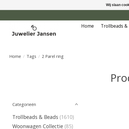
Wij slaan coo
Home
Trollbeads &
Home
/
Tags
/
2 Parel ring
Pro
Categorieën
Trollbeads & Beads
(1610)
Woonwagen Collectie
(85)