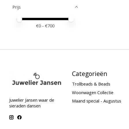
Prijs
Minimale prijswaarde
Price maximum value
€
0
- €
700
Categorieën
Trollbeads & Beads
Woonwagen Collectie
Juwelier Jansen waar de
Maand special - Augustus
sieraden dansen