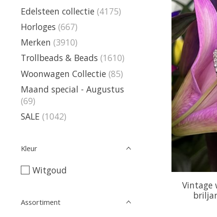
Edelsteen collectie
(4175)
Horloges
(667)
Merken
(3910)
Trollbeads & Beads
(1610)
Woonwagen Collectie
(85)
Maand special - Augustus
(69)
SALE
(1042)
Kleur
Witgoud
Vintage
brilj
Assortiment