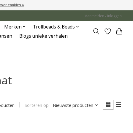
over cookies »
Aanmelden / Inloggen
Merken
Trollbeads & Beads
Jansen
Blogs unieke verhalen
aat
Sorteren op
Nieuwste producten
oducten