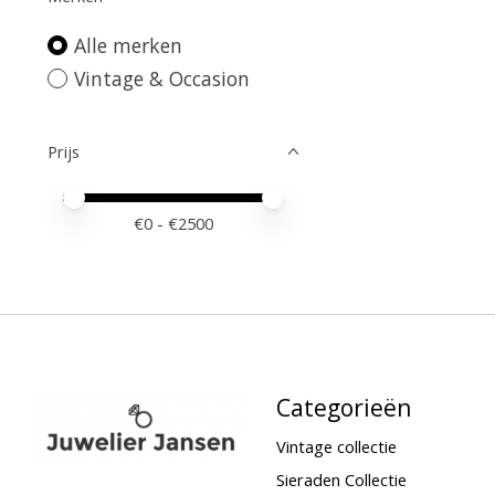
Alle merken
Vintage & Occasion
Prijs
Minimale prijswaarde
Price maximum value
€
0
- €
2500
Categorieën
Vintage collectie
Sieraden Collectie