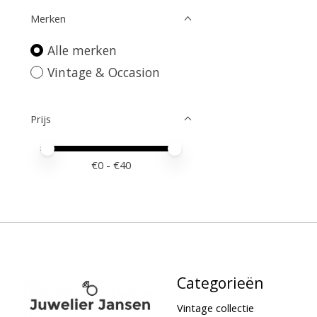
Merken
Alle merken
Vintage & Occasion
Prijs
Minimale prijswaarde
Price maximum value
€
0
- €
40
Categorieën
Vintage collectie