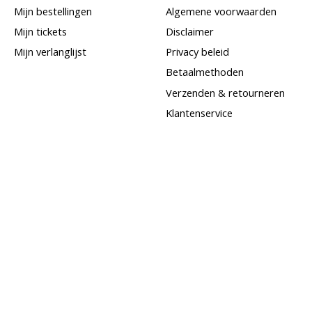
Mijn bestellingen
Algemene voorwaarden
Mijn tickets
Disclaimer
Mijn verlanglijst
Privacy beleid
Betaalmethoden
Verzenden & retourneren
Klantenservice
Sitemap
Goudinkoop
Goud per post verkopen
Sieraden bezichtigen bij
Juwelier Jansen