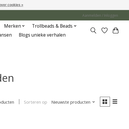
over cookies »
Aanmelden / Inloggen
Merken
Trollbeads & Beads
Jansen
Blogs unieke verhalen
den
Sorteren op
Nieuwste producten
oducten