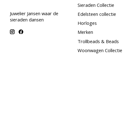
Sieraden Collectie
Juwelier Jansen waar de
Edelsteen collectie
sieraden dansen
Horloges
Merken
Trollbeads & Beads
Woonwagen Collectie
Maand special - Augustus
SALE
© Copyright 2026 Juwelier Jansen