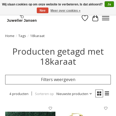
Wij slaan cookies op om onze website te verbeteren. Is dat akkoord?
Ja
Nee
Meer over cookies »
Verlanglijst
Winkelwa
Home
/
Tags
/
18karaat
Producten getagd met
18karaat
Filters weergeven
4 producten
Sorteren op
Nieuwste producten