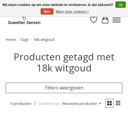
Wij slaan cookies op om onze website te verbeteren. Is dat akkoord?
Ja
Nee
Meer over cookies »
Verlanglijst
Winkelwa
Home
/
Tags
/
18k witgoud
Producten getagd met
18k witgoud
Filters weergeven
0 producten
Sorteren op
Nieuwste producten