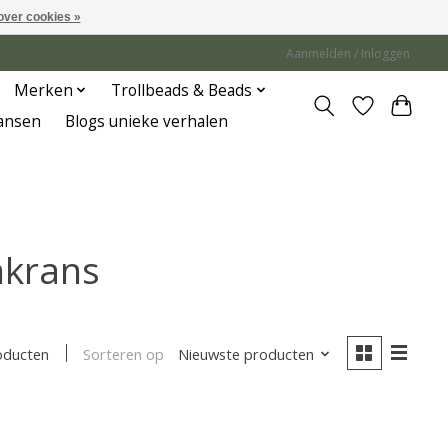
over cookies »
Aanmelden / Inloggen
Merken
Trollbeads & Beads
Jansen
Blogs unieke verhalen
nkrans
Sorteren op
Nieuwste producten
oducten