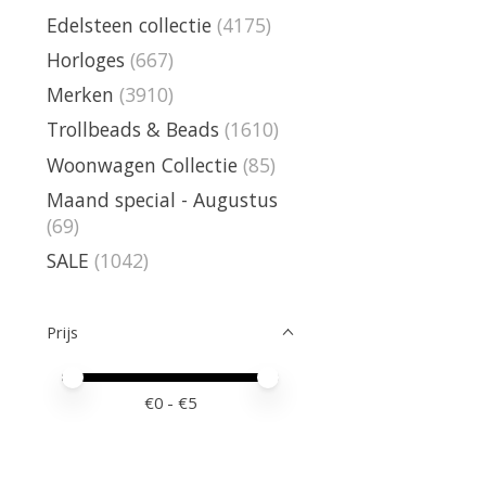
Edelsteen collectie
(4175)
Horloges
(667)
Merken
(3910)
Trollbeads & Beads
(1610)
Woonwagen Collectie
(85)
Maand special - Augustus
(69)
SALE
(1042)
Prijs
Minimale prijswaarde
Price maximum value
€
0
- €
5