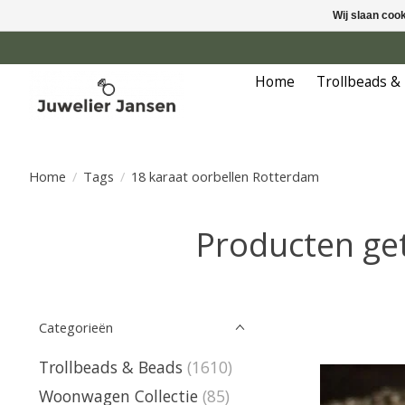
Wij slaan coo
Home
Trollbeads &
Home
/
Tags
/
18 karaat oorbellen Rotterdam
Producten ge
Categorieën
Trollbeads & Beads
(1610)
Woonwagen Collectie
(85)