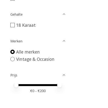
Gehalte
18 Karaat
Merken
Alle merken
Vintage & Occasion
Prijs
Minimale prijswaarde
Price maximum value
€
0
- €
200