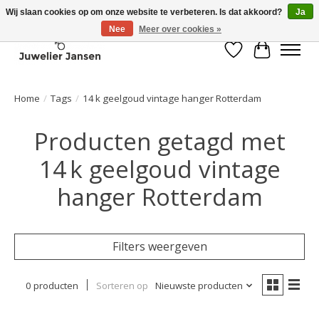
Wij slaan cookies op om onze website te verbeteren. Is dat akkoord?
Ja
Nee
Meer over cookies »
Verlanglijst
Winkelwa
Home
/
Tags
/
14 k geelgoud vintage hanger Rotterdam
Producten getagd met
14 k geelgoud vintage
hanger Rotterdam
Filters weergeven
0 producten
Sorteren op
Nieuwste producten