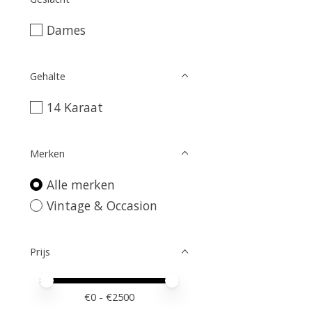
Dames
Gehalte
14 Karaat
Merken
Alle merken
Vintage & Occasion
Prijs
Minimale prijswaarde
Price maximum value
€
0
- €
2500