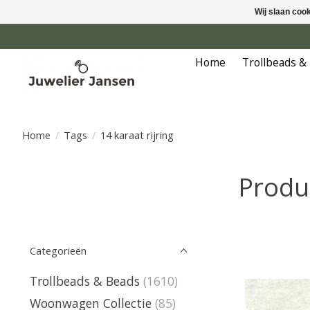
Wij slaan coo
Home
Trollbeads &
Home
/
Tags
/
14 karaat rijring
Produc
Categorieën
Trollbeads & Beads
(1610)
Woonwagen Collectie
(85)