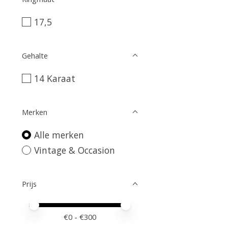
17,5
Gehalte
14 Karaat
Merken
Alle merken
Vintage & Occasion
Prijs
Minimale prijswaarde
Price maximum value
€
0
- €
300