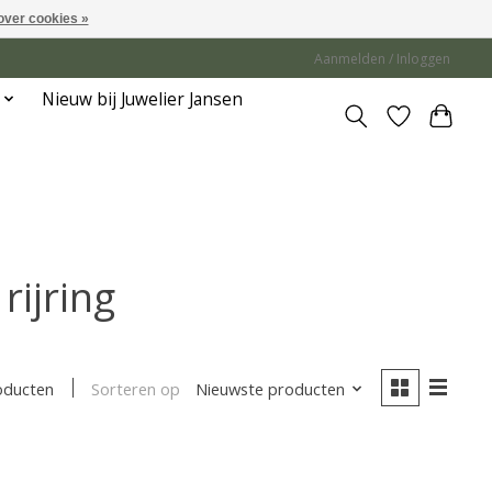
over cookies »
Aanmelden / Inloggen
Nieuw bij Juwelier Jansen
rijring
Sorteren op
Nieuwste producten
oducten