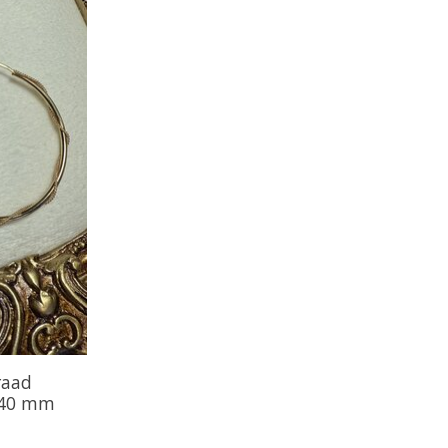
raad
r 40 mm