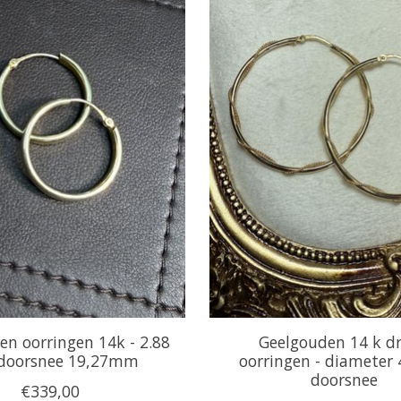
en oorringen 14k - 2.88
Geelgouden 14 k d
oorsnee 19,27mm
oorringen - diamete
doorsnee
€339,00