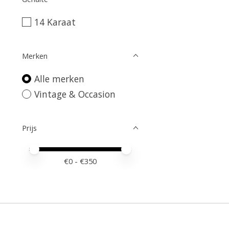
14 Karaat
Merken
Alle merken
Vintage & Occasion
Prijs
Minimale prijswaarde
Price maximum value
€
0
- €
350