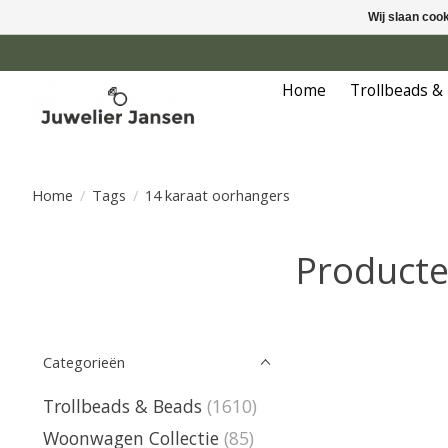
Wij slaan coo
Home
Trollbeads &
Home
/
Tags
/
14 karaat oorhangers
Producte
Categorieën
Trollbeads & Beads
(1610)
Woonwagen Collectie
(85)