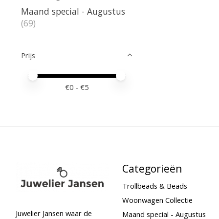
Maand special - Augustus
(69)
Prijs
Minimale prijswaarde
Price maximum value
€
0
- €
5
Categorieën
Trollbeads & Beads
Woonwagen Collectie
Juwelier Jansen waar de
Maand special - Augustus