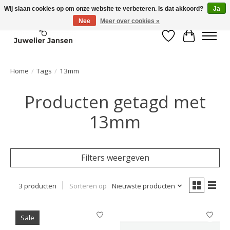
Wij slaan cookies op om onze website te verbeteren. Is dat akkoord?
Ja
Nee
Meer over cookies »
Verlanglijst
Winkelwa
Home
/
Tags
/
13mm
Producten getagd met
13mm
Filters weergeven
3 producten
Sorteren op
Nieuwste producten
Sale