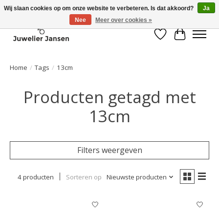
Wij slaan cookies op om onze website te verbeteren. Is dat akkoord?
Ja
Nee
Meer over cookies »
Verlanglijst
Winkelwa
Home
/
Tags
/
13cm
Producten getagd met
13cm
Filters weergeven
4 producten
Sorteren op
Nieuwste producten