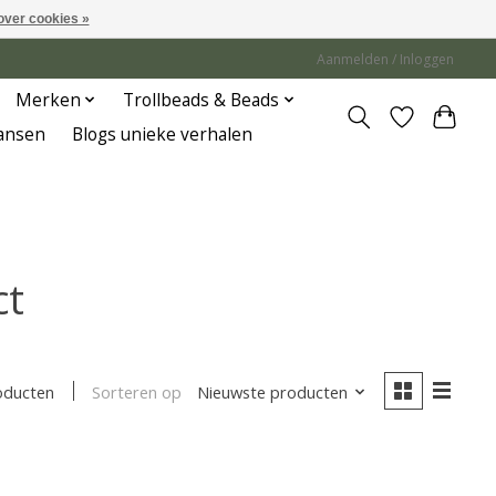
over cookies »
Aanmelden / Inloggen
Merken
Trollbeads & Beads
Jansen
Blogs unieke verhalen
ct
Sorteren op
Nieuwste producten
oducten