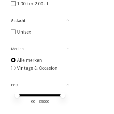
1.00 tm 2.00 ct
Geslacht
Unisex
Merken
Alle merken
Vintage & Occasion
Prijs
Minimale prijswaarde
Price maximum value
€
0
- €
3000