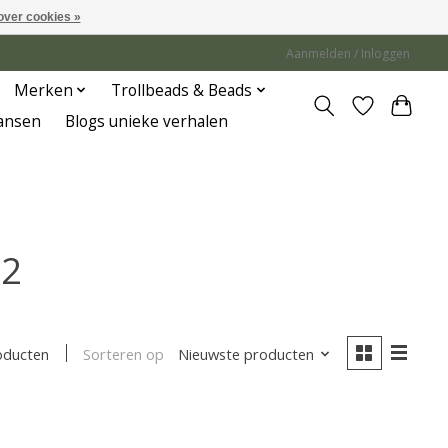
over cookies »
Aanmelden / Inloggen
Merken
Trollbeads & Beads
Jansen
Blogs unieke verhalen
62
Sorteren op
Nieuwste producten
oducten