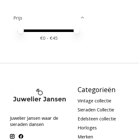
Prijs
Minimale prijswaarde
Price maximum value
€
0
- €
45
Categorieën
Vintage collectie
Sieraden Collectie
Juwelier Jansen waar de
Edelsteen collectie
sieraden dansen
Horloges
Merken