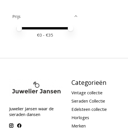
Prijs
Minimale prijswaarde
Price maximum value
€
0
- €
35
Categorieën
Vintage collectie
Sieraden Collectie
Juwelier Jansen waar de
Edelsteen collectie
sieraden dansen
Horloges
Merken