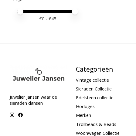
Minimale prijswaarde
Price maximum value
€
0
- €
45
Categorieën
Vintage collectie
Sieraden Collectie
Juwelier Jansen waar de
Edelsteen collectie
sieraden dansen
Horloges
Merken
Trollbeads & Beads
Woonwagen Collectie