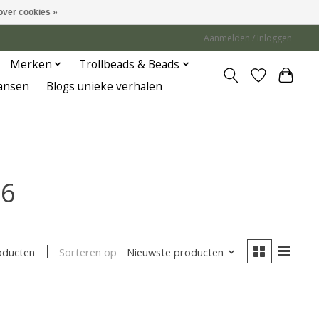
over cookies »
Aanmelden / Inloggen
Merken
Trollbeads & Beads
Jansen
Blogs unieke verhalen
06
Sorteren op
Nieuwste producten
oducten