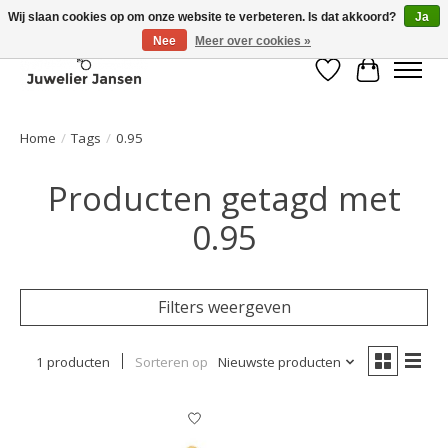
Wij slaan cookies op om onze website te verbeteren. Is dat akkoord?
Ja
Nee
Meer over cookies »
Verlanglijst
Winkelwa
Home
/
Tags
/
0.95
Producten getagd met
0.95
Filters weergeven
1 producten
Sorteren op
Nieuwste producten