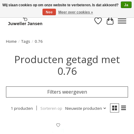
Wij slaan cookies op om onze website te verbeteren. Is dat akkoord?
Ja
Nee
Meer over cookies »
Verlanglijst
Winkelwa
Home
/
Tags
/
0.76
Producten getagd met
0.76
Filters weergeven
1 producten
Sorteren op
Nieuwste producten