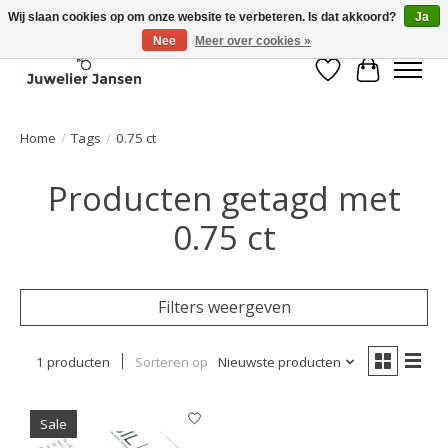
Wij slaan cookies op om onze website te verbeteren. Is dat akkoord?
Ja
Nee
Meer over cookies »
Verlanglijst
Winkelwa
Home
/
Tags
/
0.75 ct
Producten getagd met
0.75 ct
Filters weergeven
1 producten
Sorteren op
Nieuwste producten
Sale