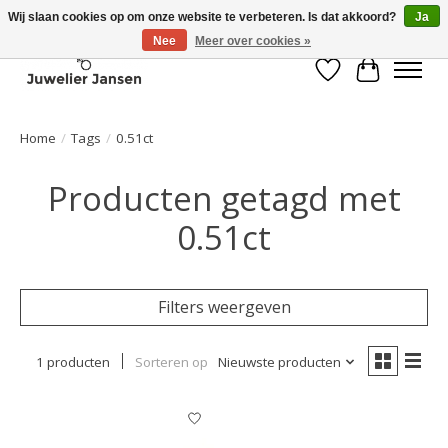
Wij slaan cookies op om onze website te verbeteren. Is dat akkoord?
Ja
Nee
Meer over cookies »
Verlanglijst
Winkelwa
Home
/
Tags
/
0.51ct
Producten getagd met
0.51ct
Filters weergeven
1 producten
Sorteren op
Nieuwste producten