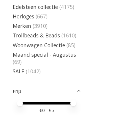
Edelsteen collectie
(4175)
Horloges
(667)
Merken
(3910)
Trollbeads & Beads
(1610)
Woonwagen Collectie
(85)
Maand special - Augustus
(69)
SALE
(1042)
Prijs
Minimale prijswaarde
Price maximum value
€
0
- €
5