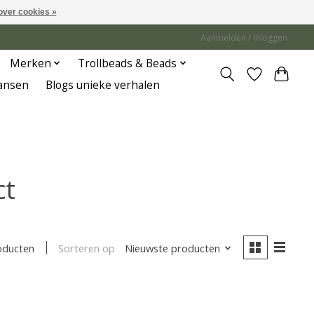
over cookies »
Aanmelden / Inloggen
Merken
Trollbeads & Beads
Jansen
Blogs unieke verhalen
ct
Sorteren op
Nieuwste producten
oducten