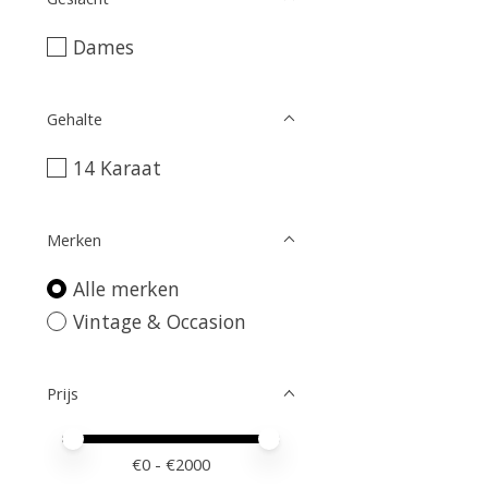
Dames
Gehalte
14 Karaat
Merken
Alle merken
Vintage & Occasion
Prijs
Minimale prijswaarde
Price maximum value
€
0
- €
2000