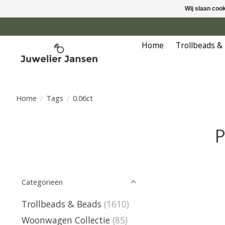
Wij slaan coo
Home
Trollbeads &
Home
/
Tags
/
0.06ct
P
Categorieën
Trollbeads & Beads
(1610)
Woonwagen Collectie
(85)