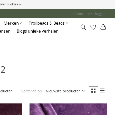
over cookies »
Aanmelden / Inloggen
Merken
Trollbeads & Beads
Jansen
Blogs unieke verhalen
42
Sorteren op
Nieuwste producten
oducten