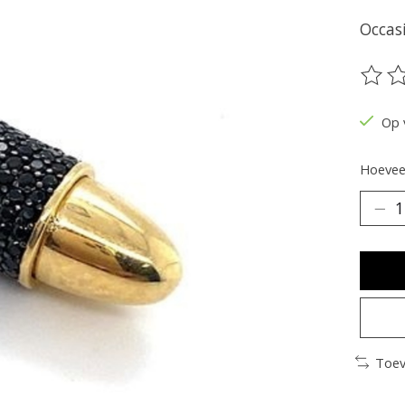
Occas
De be
Op 
Hoeveel
Toev