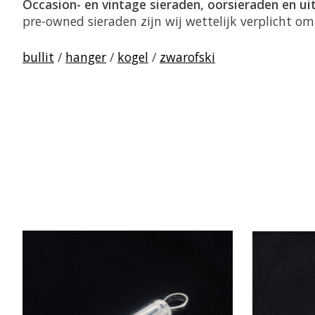
Occasion- en vintage sieraden, oorsieraden en u
pre-owned sieraden zijn wij wettelijk verplicht o
bullit
/
hanger
/
kogel
/
zwarofski
Items van productcarrousel