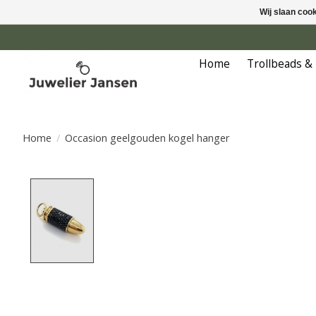
Wij slaan coo
Home
Trollbeads &
Home
/
Occasion geelgouden kogel hanger
Product image slideshow Items