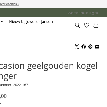
over cookies »
Aanmelden / Inloggen
Nieuw bij Juwelier Jansen
casion geelgouden kogel
nger
lnummer: 2022-1671
,00
w