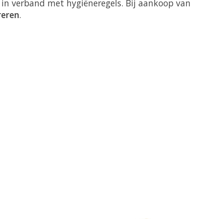
in verband met hygiëneregels. Bij aankoop van
reren
.