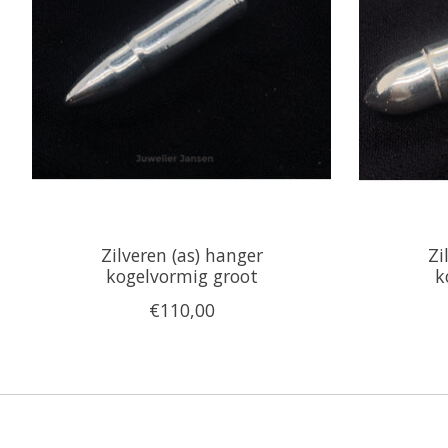
Zilveren (as) hanger
Zi
kogelvormig groot
k
€110,00