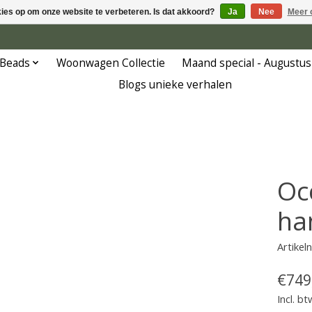
kies op om onze website te verbeteren. Is dat akkoord?
Ja
Nee
Meer 
 Beads
Woonwagen Collectie
Maand special - Augustus
Blogs unieke verhalen
Oc
ha
Artike
€749
Incl. bt