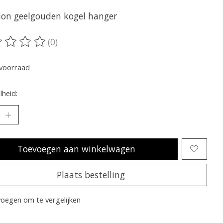
ion geelgouden kogel hanger
(0)
oordeling van dit product is
0
van de 5
voorraad
heid:
Toevoegen aan winkelwagen
Plaats bestelling
oegen om te vergelijken