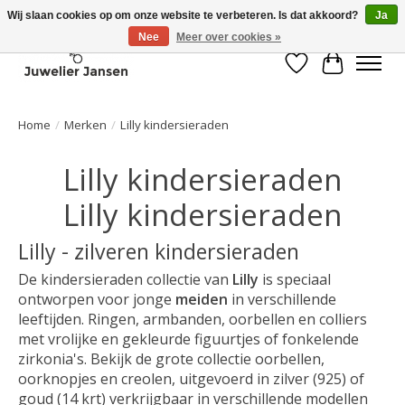
Wij slaan cookies op om onze website te verbeteren. Is dat akkoord?
Ja
Nee
Meer over cookies »
Verlanglijst
Winkelwa
Home
/
Merken
/
Lilly kindersieraden
Lilly kindersieraden
Lilly kindersieraden
Lilly - zilveren kindersieraden
De
kindersieraden
collectie van
Lilly
is speciaal
ontworpen voor jonge
meiden
in verschillende
leeftijden. Ringen, armbanden, oorbellen en colliers
met vrolijke en gekleurde figuurtjes of fonkelende
zirkonia's. Bekijk de grote collectie oorbellen,
oorknopjes en creolen, uitgevoerd in zilver (925) of
goud (14 krt) verkrijgbaar in verschillende modellen