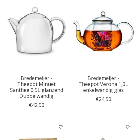
Bredemeijer -
Bredemeijer -
Theepot Minuet
Theepot Verona 1,0L
Santhee 0,5L glanzend
enkelwandig glas
Dubbelwandig
€24,50
€42,90