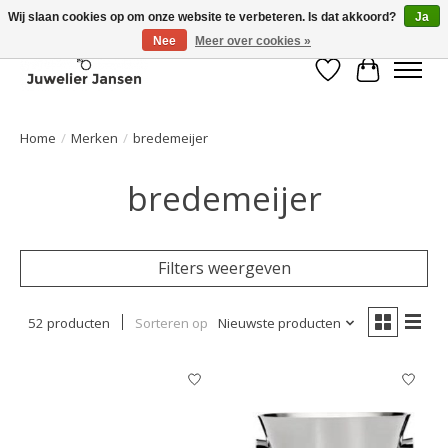
Wij slaan cookies op om onze website te verbeteren. Is dat akkoord?
Ja
Nee
Meer over cookies »
Verlanglijst
Winkelwa
Home
/
Merken
/
bredemeijer
bredemeijer
Filters weergeven
52 producten
Sorteren op
Nieuwste producten