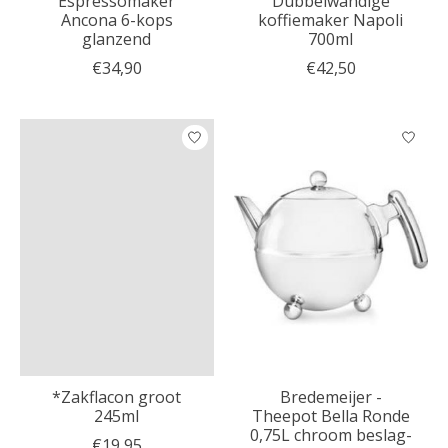
Espressomaker
Dubbelwandige
Ancona 6-kops
koffiemaker Napoli
glanzend
700ml
€34,90
€42,50
*Zakflacon groot
Bredemeijer -
245ml
Theepot Bella Ronde
0,75L chroom beslag-
€19,95