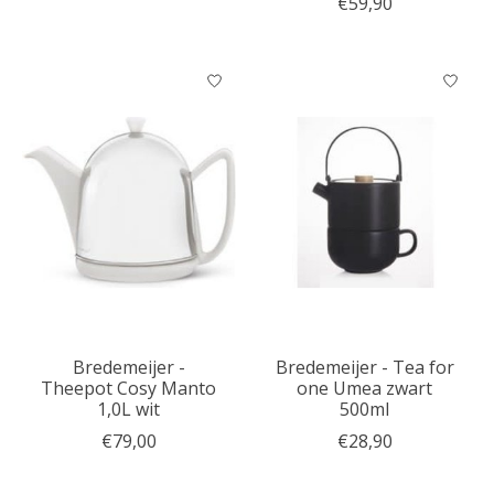
€59,90
Bredemeijer -
Bredemeijer - Tea for
Theepot Cosy Manto
one Umea zwart
1,0L wit
500ml
€79,00
€28,90