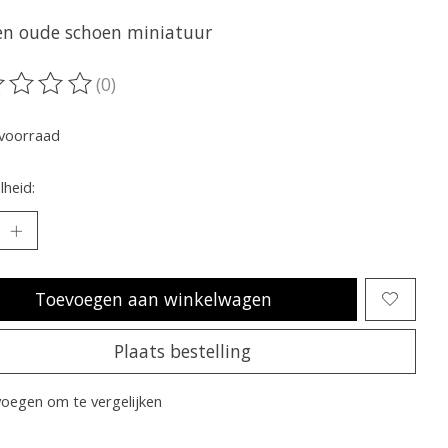
ren oude schoen miniatuur
(0)
oordeling van dit product is
0
van de 5
voorraad
heid:
Toevoegen aan winkelwagen
Plaats bestelling
oegen om te vergelijken