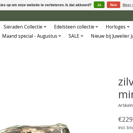
kies op om onze website te verbeteren. Is dat akkoord?
Ja
Nee
Meer 
Sieraden Collectie
Edelsteen collectie
Horloges
Maand special - Augustus
SALE
Nieuw bij Juwelier 
zi
mi
Artike
€229
Incl. bt