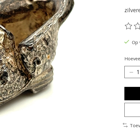
zilve
De be
Op 
Hoeveel
Toev