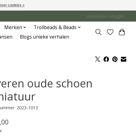
over cookies »
Aanmelden / Inloggen
Merken
Trollbeads & Beads
Jansen
Blogs unieke verhalen
lveren oude schoen
niatuur
lnummer: 2023-1013
,00
w