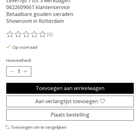
Levertijd 1 tot 3 werkdagen
0622609661 klantenservice
Betaalbare gouden sieraden
Showroom in Rotterdam
(0)
De beoordeling van dit product is
0
van de 5
Op voorraad
Hoeveelheid:
Toevoegen aan winkelwagen
Aan verlanglijst toevoegen
Plaats bestelling
Toevoegen om te vergelijken