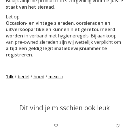
Bekijk altijd de productfoto’s zorgvuldig voor de
juiste
staat van het sieraad
.
Let op:
Occasion- en vintage sieraden, oorsieraden en
uitverkoopartikelen kunnen niet geretourneerd
worden
in verband met hygiëneregels. Bij aankoop
van pre-owned sieraden zijn wij wettelijk verplicht om
altijd een geldig legitimatiebewijsnummer te
registreren
.
14k
/
bedel
/
hoed
/
mexico
Dit vind je misschien ook leuk
Items van productcarrousel